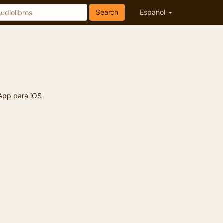
Search
Español
App para iOS