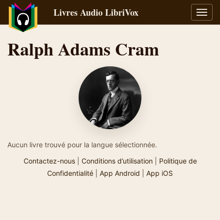
Livres Audio LibriVox
Bascu
la
navig
Ralph Adams Cram
Aucun livre trouvé pour la langue sélectionnée.
Contactez-nous
|
Conditions d’utilisation
|
Politique de
Confidentialité
|
App Android
|
App iOS