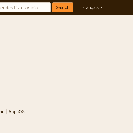
Search
Français
oid
|
App iOS