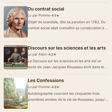
richement annoté par l’aute…
Du contrat social
Lu par Pomme
•
★
4.5
Objet de scandale, dès sa parution en 1762, Du
contrat social allait connaître sa consécration à la
périod…
Discours sur les sciences et les arts
Lu par Aldor
•
★
4.3
Le Discours sur les sciences et les arts est un
texte de Jean-Jacques Rousseau écrit dans le
cadre du concours de l’Académe de…
Les Confessions
Lu par Pomme
•
★
4.5
Autobiographie couvrant les cinquante-trois
premières années de la vie de Rousseau, jusqu’à
1767.L’œuvre aura une publi…