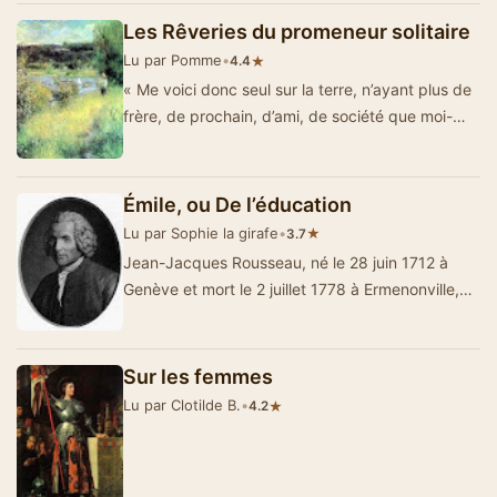
Les Rêveries du promeneur solitaire
Lu par Pomme
•
★
4.4
« Me voici donc seul sur la terre, n’ayant plus de
frère, de prochain, d’ami, de société que moi-
même. Le p…
Émile, ou De l’éducation
Lu par Sophie la girafe
•
★
3.7
Jean-Jacques Rousseau, né le 28 juin 1712 à
Genève et mort le 2 juillet 1778 à Ermenonville,
est un écriv…
Sur les femmes
Lu par Clotilde B.
•
★
4.2