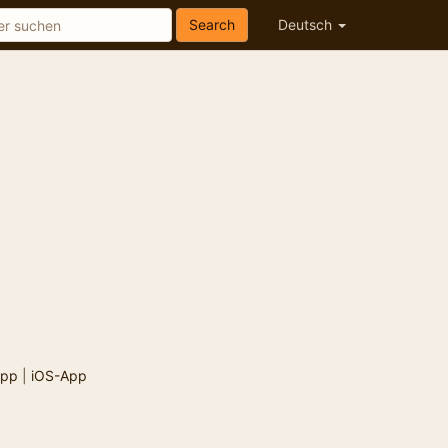
Search
Deutsch
App
|
iOS-App