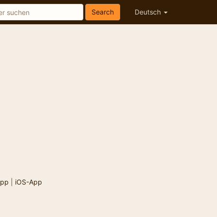
Search
Deutsch
App
|
iOS-App