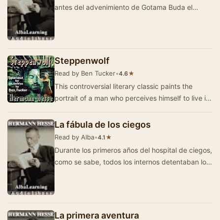
antes del advenimiento de Gotama Buda el
excelso, sucedió que los brahmanes ungieron…
Steppenwolf
Read by Ben Tucker
•
★
4.6
This controversial literary classic paints the
portrait of a man who perceives himself to live in
two worlds, that of the idealist, cowed an…
La fábula de los ciegos
Read by Alba
•
★
4.1
Durante los primeros años del hospital de ciegos,
como se sabe, todos los internos detentaban los
mismos derechos y sus pequeñ…
La primera aventura