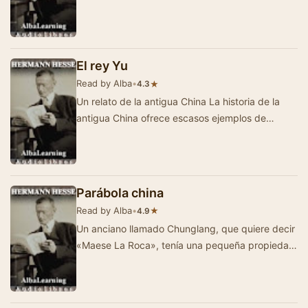
mes, después nov…
El rey Yu
Read by Alba
•
★
4.3
Un relato de la antigua China La historia de la
antigua China ofrece escasos ejemplos de
monarcas y estadistas que fuesen derrocados a
caus…
Parábola china
Read by Alba
•
★
4.9
Un anciano llamado Chunglang, que quiere decir
«Maese La Roca», tenía una pequeña propiedad
en la montaña. …