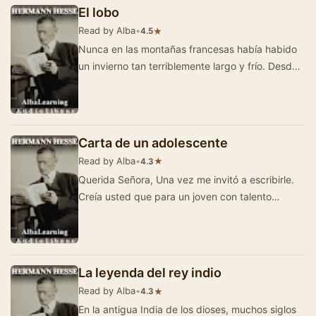
El lobo
Read by Alba
•
★
4.5
Nunca en las montañas francesas había habido
un invierno tan terriblemente largo y frío. Desde
hacía semanas, el…
Carta de un adolescente
Read by Alba
•
★
4.3
Querida Señora, Una vez me invitó a escribirle.
Creía usted que para un joven con talento
literario sería una de…
La leyenda del rey indio
Read by Alba
•
★
4.3
En la antigua India de los dioses, muchos siglos