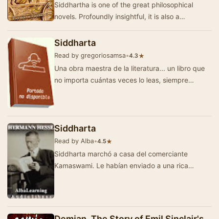
Siddhartha is one of the great philosophical
novels. Profoundly insightful, it is also a
beautifully written story that begins as
Siddhartha…
Siddharta
Read by gregoriosamsa
•
★
4.3
Una obra maestra de la literatura... un libro que
no importa cuántas veces lo leas, siempre
encontrarás cosas nuevas que apren…
Siddharta
Read by Alba
•
★
4.5
Siddharta marchó a casa del comerciante
Kamaswami. Le habían enviado a una rica
mansión; los criados le guiaron sobre …
Demian, The Story of Emil Sinclair's