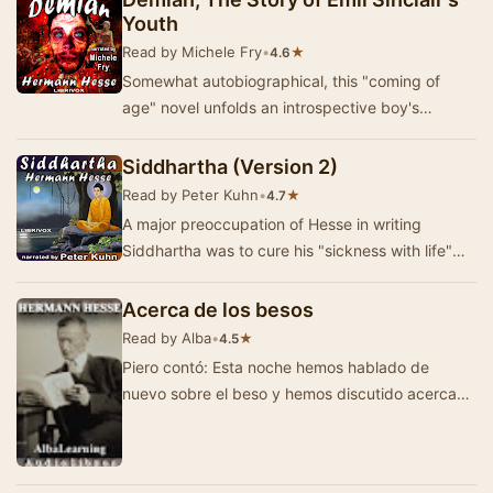
Youth
Read by Michele Fry
•
★
4.6
Somewhat autobiographical, this "coming of
age" novel unfolds an introspective boy's
formative years in pre-World War 1 Germany, f…
Siddhartha (Version 2)
Read by Peter Kuhn
•
★
4.7
A major preoccupation of Hesse in writing
Siddhartha was to cure his "sickness with life"
(Lebenskrankheit) by immersing himself i…
Acerca de los besos
Read by Alba
•
★
4.5
Piero contó: Esta noche hemos hablado de
nuevo sobre el beso y hemos discutido acerca
de que clase de beso era el que nos procuraba
m…