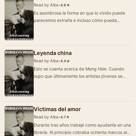
Read by Alba
•
★
4.6
Es asombrosa la forma en que lo vivido puede
parecemos extraña e incluso cómo puede
desaparecer de la cabeza. Años ente…
Leyenda china
Read by Alba
•
★
4.4
Esto se cuenta acerca de Meng Hsie. Cuando
supo que últimamente los artistas jóvenes se
ejercitaban en colocarse cabeza abajo,…
Víctimas del amor
Read by Alba
•
★
4.7
Durante tres años trabajé como ayudante en una
librería. Al principio cobraba ochenta marcos al