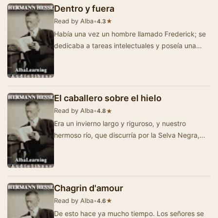
Dentro y fuera
Read by Alba
•
★
4.3
Había una vez un hombre llamado Frederick; se
dedicaba a tareas intelectuales y poseía una
amplia extensión de conocimi…
El caballero sobre el hielo
Read by Alba
•
★
4.8
Era un invierno largo y riguroso, y nuestro
hermoso río, que discurría por la Selva Negra,
permaneció durante semanas c…
Chagrin d'amour
Read by Alba
•
★
4.6
De esto hace ya mucho tiempo. Los señores se