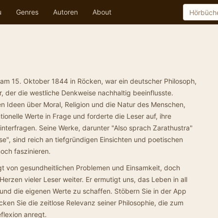
u
Genres
Autoren
About
 am 15. Oktober 1844 in Röcken, war ein deutscher Philosoph,
ker, der die westliche Denkweise nachhaltig beeinflusste.
en Ideen über Moral, Religion und die Natur des Menschen,
tionelle Werte in Frage und forderte die Leser auf, ihre
terfragen. Seine Werke, darunter "Also sprach Zarathustra"
e", sind reich an tiefgründigen Einsichten und poetischen
och faszinieren.
t von gesundheitlichen Problemen und Einsamkeit, doch
erzen vieler Leser weiter. Er ermutigt uns, das Leben in all
nd die eigenen Werte zu schaffen. Stöbern Sie in der App
ken Sie die zeitlose Relevanz seiner Philosophie, die zum
lexion anregt.