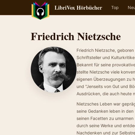
LibriVox Hörbücher
Top
Ne
Friedrich Nietzsche
Friedrich Nietzsche, geboren
Schriftsteller und Kulturkriti
Bekannt für seine provokativ
stellte Nietzsche viele konven
eigenen Überzeugungen zu hin
und "Jenseits von Gut und Bös
Ausdrücken, die auch heute n
Nietzsches Leben war gepräg
seine Gedanken leben in den H
seinen Facetten zu umarmen u
durch seine Werke und entdec
Nachdenken und zur Selbstref