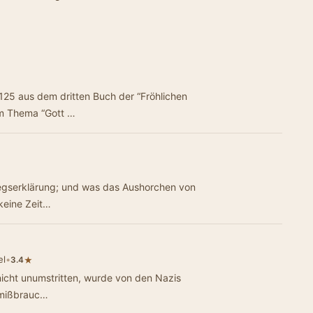
 125 aus dem dritten Buch der “Fröhlichen
em Thema “Gott …
Kriegserklärung; und was das Aushorchen von
 keine Zeit…
el
•
★
3.4
 nicht unumstritten, wurde von den Nazis
 mißbrauc…