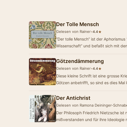
Der Tolle Mensch
Gelesen von Rainer
•
★
4.4
“Der tolle Mensch” ist der Aphorismus
Wissenschaft” und befaßt sich mit d
Götzendämmerung
Gelesen von Rainer
•
★
4.4
Diese kleine Schrift ist eine grosse 
Götzen anbetrifft, so sind es dies Mal
Der Antichrist
Gelesen von Ramona Deininger-Schnab
Der Philosoph Friedrich Nietzsche ist
mißverstanden und für ihre Ideologie