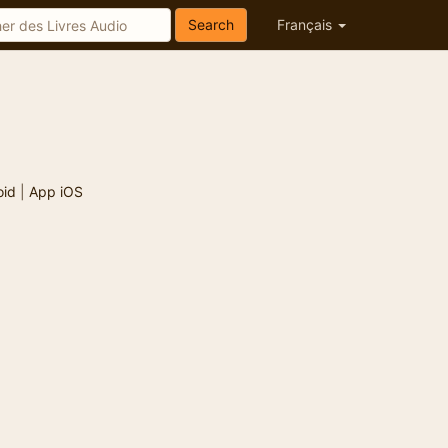
Search
Français
oid
|
App iOS