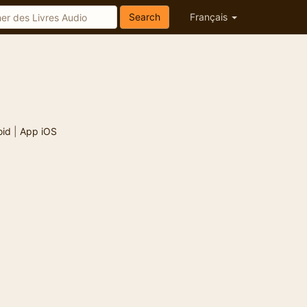
Search
Français
oid
|
App iOS