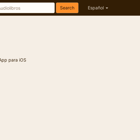
Search
Español
App para iOS