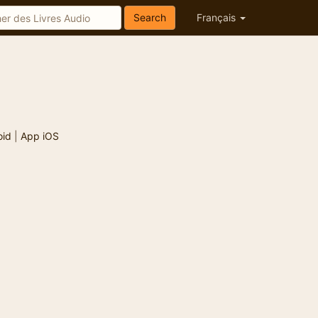
Search
Français
oid
|
App iOS