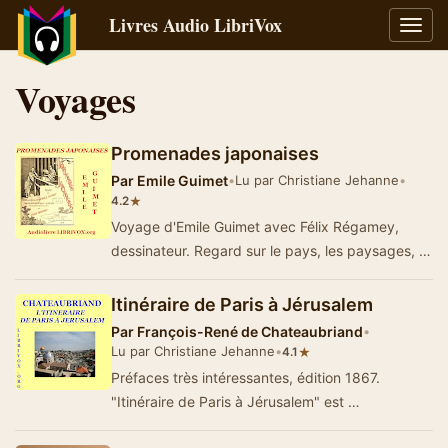
Livres Audio LibriVox
Bascu
la
navig
Voyages
Promenades japonaises
Par
Emile Guimet
•
Lu par Christiane Jehanne
•
★
4.2
Voyage d'Emile Guimet avec Félix Régamey,
dessinateur. Regard sur le pays, les paysages, la
société, et histoire…
Itinéraire de Paris à Jérusalem
Par
François-René de Chateaubriand
•
Lu par Christiane Jehanne
•
★
4.1
Préfaces très intéressantes, édition 1867.
"Itinéraire de Paris à Jérusalem" est …