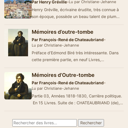
Par
Henry Gréville
•
Lu par Christiane-Jehanne
Henry Gréville, écrivaine érudite, très connue à
son époque, possède un beau talent de plum…
Mémoires d’outre-tombe
Par
François-René de Chateaubriand
•
Lu par Christiane-Jehanne
Préface d’Edmond Biré très intéressante. Dans
cette première partie, en neuf Livres,
Chateaubriand &eacut…
Mémoires d’Outre-tombe
Par
François-René de Chateaubriand
•
Lu par Christiane-Jehanne
Partie 03, Années 1818-1830, Carrière politique.
En 15 Livres. Suite de : CHATEAUBRIAND (de),
François-Ren&e…