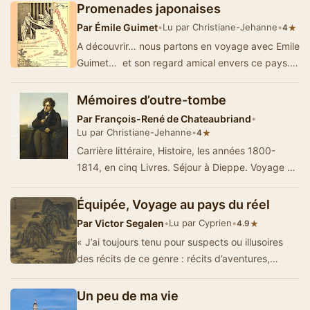
Promenades japonaises
Par
Émile Guimet
•
Lu par Christiane-Jehanne
•
★
4
A découvrir… nous partons en voyage avec Emile
Guimet… et son regard amical envers ce pays.
Le pays, la sociét&eacu…
Mémoires d’outre-tombe
Par
François-René de Chateaubriand
•
Lu par Christiane-Jehanne
•
★
4
Carrière littéraire, Histoire, les années 1800-
1814, en cinq Livres. Séjour à Dieppe. Voyage en
Savoie, e…
Équipée, Voyage au pays du réel
Par
Victor Segalen
•
Lu par Cyprien
•
★
4.9
« J’ai toujours tenu pour suspects ou illusoires
des récits de ce genre : récits d’aventures,
feuilles de route, ra…
Un peu de ma vie