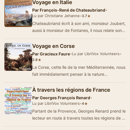
Voyage en Italie
Par
François-René de Chateaubriand
•
Lu par Christiane Jehanne
•
★
3.7
Chateaubriand écrit à son ami, monsieur Joubert,
aussi à monsieur de Fontanes, il nous relate son
voyage dans diff&eacu…
Voyage en Corse
Par
Gracieux Faure
•
Lu par LibriVox Volunteers
•
★
3.8
La Corse, cette île de la mer Méditerrannée, nous
fait immédiatement penser à la nature
indomptée, …
À travers les régions de France
Par
Georges François Renard
•
Lu par LibriVox Volunteers
•
★
4
Partant de la Provence, Georges Renard prend le
lecteur en route à travers toutes les régions de la
France. Ces 23 vignettes h…