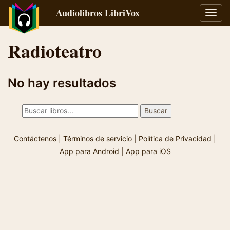
Audiolibros LibriVox
Alter
naveg
Radioteatro
No hay resultados
Contáctenos
|
Términos de servicio
|
Política de Privacidad
|
App para Android
|
App para iOS