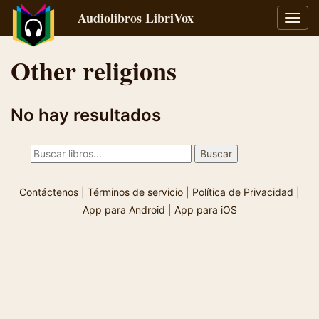
Audiolibros LibriVox
Alter
naveg
Other religions
No hay resultados
Contáctenos
|
Términos de servicio
|
Política de Privacidad
|
App para Android
|
App para iOS