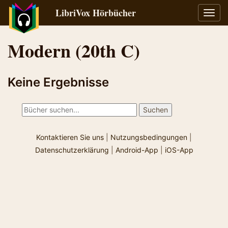
LibriVox Hörbücher
Navig
umsch
Modern (20th C)
Keine Ergebnisse
Kontaktieren Sie uns
|
Nutzungsbedingungen
|
Datenschutzerklärung
|
Android-App
|
iOS-App