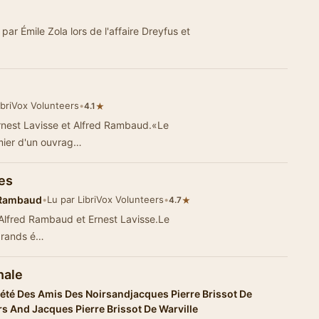
 par Émile Zola lors de l'affaire Dreyfus et
ibriVox Volunteers
•
★
4.1
'Ernest Lavisse et Alfred Rambaud.«Le
mier d'un ouvrag…
des
s Rambaud
•
Lu par LibriVox Volunteers
•
★
4.7
e Alfred Rambaud et Ernest Lavisse.Le
 grands é…
nale
été Des Amis Des Noirsandjacques Pierre Brissot De
rs And Jacques Pierre Brissot De Warville