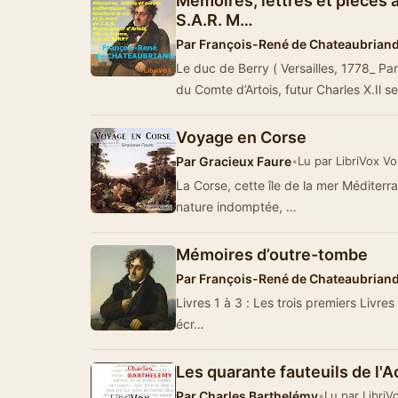
Mémoires, lettres et pièces a
S.A.R. M…
Par
François-René de Chateaubrian
Le duc de Berry ( Versailles, 1778_ Pari
du Comte d’Artois, futur Charles X.Il se
Voyage en Corse
Par
Gracieux Faure
•
Lu par LibriVox V
La Corse, cette île de la mer Méditer
nature indomptée, …
Mémoires d’outre-tombe
Par
François-René de Chateaubrian
Livres 1 à 3 : Les trois premiers Livr
écr…
Les quarante fauteuils de l'
Par
Charles Barthelémy
•
Lu par LibriV