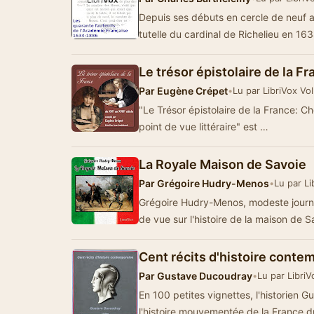
Depuis ses débuts en cercle de neuf am
tutelle du cardinal de Richelieu en 1
Le trésor épistolaire de la F
Par
Eugène Crépet
•
Lu par LibriVox Vo
"Le Trésor épistolaire de la France: C
point de vue littéraire" est …
La Royale Maison de Savoie
Par
Grégoire Hudry-Menos
•
Lu par Li
Grégoire Hudry-Menos, modeste journa
de vue sur l'histoire de la maison de
Cent récits d'histoire conte
Par
Gustave Ducoudray
•
Lu par Libri
En 100 petites vignettes, l'historien
l'histoire mouvementée de la France 