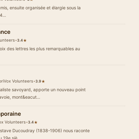
is, ensuite organisée et élargie sous la
634…
rance
lunteers
•
★
3.4
hoix des lettres les plus remarquables au
briVox Volunteers
•
★
3.9
liste savoyard, apporte un nouveau point
 Savoie, mont&eacut…
mporaine
Vox Volunteers
•
★
3.4
 Gustave Ducoudray (1838-1906) nous raconte
du 19e siè…