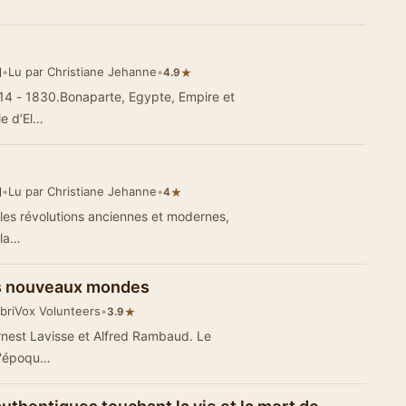
d
•
Lu par Christiane Jehanne
•
★
4.9
1814 - 1830.Bonaparte, Egypte, Empire et
le d’El…
d
•
Lu par Christiane Jehanne
•
★
4
r les révolutions anciennes et modernes,
 la…
es nouveaux mondes
ibriVox Volunteers
•
★
3.9
Ernest Lavisse et Alfred Rambaud. Le
 l'époqu…