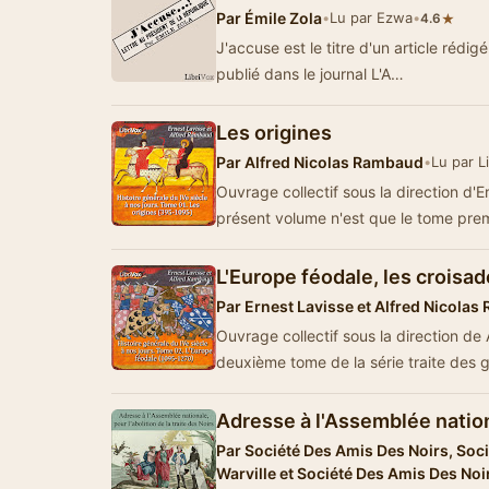
Par
Émile Zola
•
Lu par Ezwa
•
★
4.6
J'accuse est le titre d'un article rédigé
publié dans le journal L'A…
Les origines
Par
Alfred Nicolas Rambaud
•
Lu par L
Ouvrage collectif sous la direction d
présent volume n'est que le tome pre
L'Europe féodale, les croisa
Par
Ernest Lavisse et Alfred Nicola
Ouvrage collectif sous la direction d
deuxième tome de la série traite des
Adresse à l'Assemblée natio
Par
Société Des Amis Des Noirs, Soci
Warville et Société Des Amis Des Noi