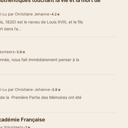
uthentiques touchant la vie et la mort de
d
•
Lu par Christiane Jehanne
•
★
4.2
s, 1820) est le neveu de Louis XVIII, et le fils
rt dans l’a…
olunteers
•
★
3.8
rannée, nous fait immédiatement penser à la
d
•
Lu par Christiane-Jehanne
•
★
3.8
es de la Première Partie des Mémoires ont été
Académie Française
ox Volunteers
•
★
2