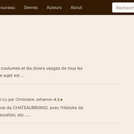
ouveau
Genres
Auteurs
About
es coutumes et les divers usages de tous les
e sujet est …
d
•
Lu par Christiane Jehanne
•
★
4.3
a vie de CHATEAUBRIAND, avec l'Histoire de
uration, etc...…