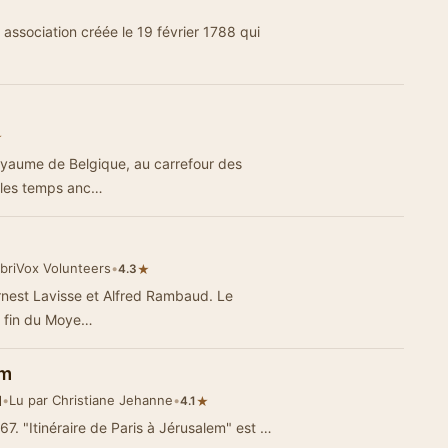
association créée le 19 février 1788 qui
★
 royaume de Belgique, au carrefour des
 les temps anc…
ibriVox Volunteers
•
★
4.3
Ernest Lavisse et Alfred Rambaud. Le
la fin du Moye…
em
d
•
Lu par Christiane Jehanne
•
★
4.1
67. "Itinéraire de Paris à Jérusalem" est …