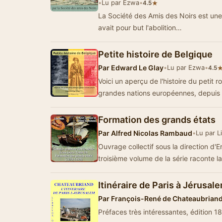
•
Lu par Ezwa
•
★
4.5
La Société des Amis des Noirs est une 
avait pour but l'abolition…
Petite histoire de Belgique
Par
Edward Le Glay
•
Lu par Ezwa
•
4.5
Voici un aperçu de l'histoire du petit
grandes nations européennes, depuis
Formation des grands états
Par
Alfred Nicolas Rambaud
•
Lu par L
Ouvrage collectif sous la direction d'
troisième volume de la série raconte 
Itinéraire de Paris à Jérusal
Par
François-René de Chateaubrian
Préfaces très intéressantes, édition 18