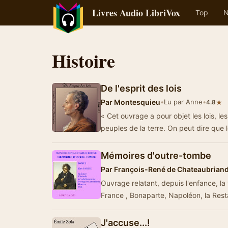
Livres Audio LibriVox
Top
N
Histoire
De l'esprit des lois
Par
Montesquieu
•
Lu par Anne
•
★
4.8
« Cet ouvrage a pour objet les lois, l
peuples de la terre. On peut dire que l
Mémoires d'outre-tombe
Par
François-René de Chateaubrian
Ouvrage relatant, depuis l'enfance, l
France , Bonaparte, Napoléon, la Resta
J'accuse...!