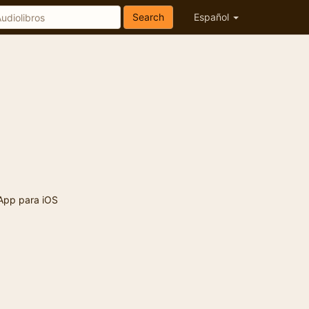
Search
Español
App para iOS