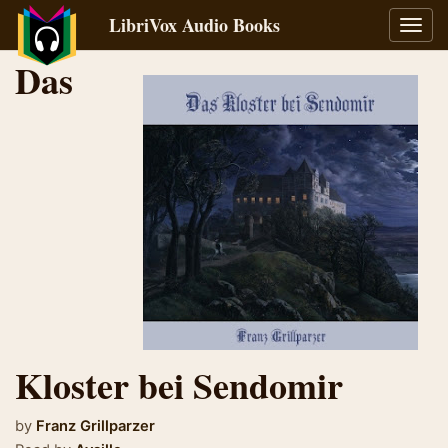
LibriVox Audio Books
Toggl
navig
Das
Kloster bei Sendomir
by
Franz Grillparzer