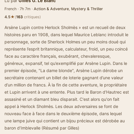
Lu par
Gilles G. Le Blanc
French · 7h 7m ·
Action & Adventure
,
Mystery & Thriller
★
4.5
(
163
critiques)
Arsène Lupin contre Herlock Sholmès » est un recueil de deux
histoires paru en 1908, dans lequel Maurice Leblanc introduit le
personnage, sorte de Sherlock Holmes un peu moins doué qui
représente l’esprit britannique, calculateur, froid, un peu coincé
face au caractère français, exubérant, chevaleresque,
généreux, expansif, tel qu’exemplifié par Arsène Lupin. Dans le
premier épisode, "La dame blonde", Arsène Lupin dérobe un
secrétaire contenant un billet de loterie gagnant d’une valeur
d’un million de francs. À la fin de cette aventure, le propriétaire
et Lupin arrivent à une entente. Plus tard le Baron d'Hautrec est
assasiné et un diamant bleu disparait. C'est alors qu'on fait
appel à Herlock Sholmès. Les deux adversaires se font de
nouveau face à face dans le deuxième épisode, dans lequel
une lampe juive qui contient un bijou précieux est dérobée au
baron d’Imblevalle (Résumé par Gilles)