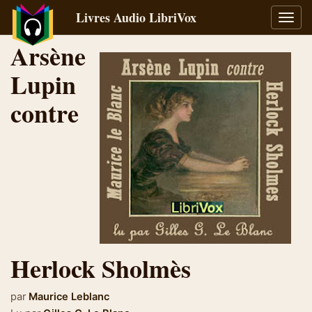
Livres Audio LibriVox
Bascu
la
Arsène
navig
Lupin
contre
Herlock Sholmès
par
Maurice Leblanc