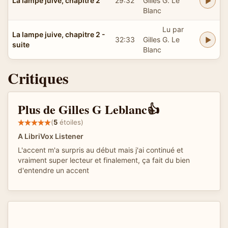
La lampe juive, chapitre 2
29:32
Gilles G. Le
Blanc
Lu par
La lampe juive, chapitre 2 -
32:33
Gilles G. Le
suite
Blanc
Critiques
Plus de Gilles G Leblanc👍
(
5
étoiles)
A LibriVox Listener
L'accent m'a surpris au début mais j'ai continué et
vraiment super lecteur et finalement, ça fait du bien
d'entendre un accent