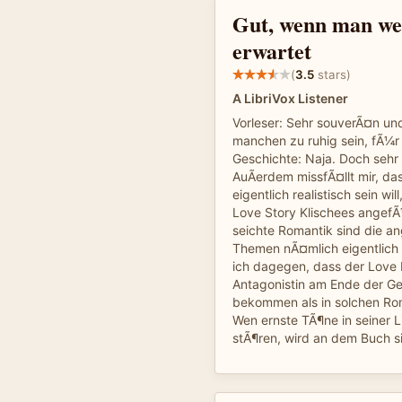
Gut, wenn man wei
erwartet
(
3.5
stars)
A LibriVox Listener
Vorleser: Sehr souverÃ¤n un
manchen zu ruhig sein, fÃ¼r
Geschichte: Naja. Doch sehr
AuÃerdem missfÃ¤llt mir, da
eigentlich realistisch sein wil
Love Story Klischees angefÃ¼
seichte Romantik sind die 
Themen nÃ¤mlich eigentlich z
ich dagegen, dass der Love I
Antagonistin am Ende der Ge
bekommen als in solchen Ro
Wen ernste TÃ¶ne in seiner L
stÃ¶ren, wird an dem Buch s