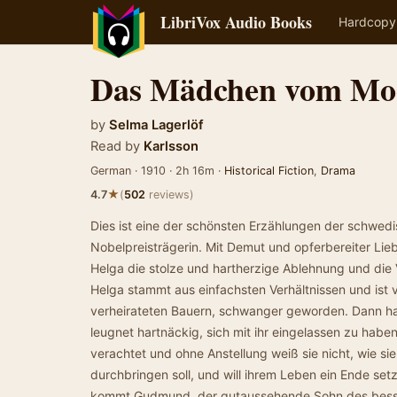
LibriVox Audio Books
Hardcopy
Das Mädchen vom Mo
by
Selma Lagerlöf
Read by
Karlsson
German · 1910 · 2h 16m ·
Historical Fiction
,
Drama
★
4.7
(
502
reviews)
Dies ist eine der schönsten Erzählungen der schwedi
Nobelpreisträgerin. Mit Demut und opferbereiter Li
Helga die stolze und hartherzige Ablehnung und die 
Helga stammt aus einfachsten Verhältnissen und ist 
verheirateten Bauern, schwanger geworden. Dann hat 
leugnet hartnäckig, sich mit ihr eingelassen zu hab
verachtet und ohne Anstellung weiß sie nicht, wie sie
durchbringen soll, und will ihrem Leben ein Ende se
kommt Gudmund, der gutaussehende Sohn des besser