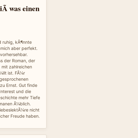
Ã was einen
d ruhig, kÃ¶nnte
 mich aber perfekt.
 vorhersehbar.
ss der Roman, der
l, mit zahlreichen
llt ist. FÃ¼r
angesprochenen
u Ernst. Gut finde
nterest und die
schichte mehr Tiefe
manen Ã¼blich.
iebeslektÃ¼re nicht
icher Freude haben.