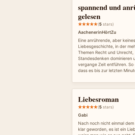
spannend und anrü
gelesen
(
5
stars)
AachenerinHörtZu
Eine anrührende, aber keinesf
Liebesgeschichte, in der meh
Themen Recht und Unrecht,
Standesdenken dominieren un
vergange Zeit entführen. So 
dass es bis zur letzten Minu
Liebesroman
(
5
stars)
Gabi
Nach noch nicht einmal dem er
klar geworden, es ist ein Li