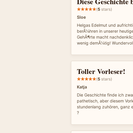
Diese Geschichte 
(
5
stars)
Sloe
Helgas Edelmut und aufricht
berÃ¼hren in unserer heutige
GehÃ¶rte macht nachdenklic
wenig demÃ¼tig! Wundervoll
Toller Vorleser!
(
5
stars)
Katja
Die Geschichte finde ich zwa
pathetisch, aber diesem Vorl
stundenlang zuhören, ganz e
?