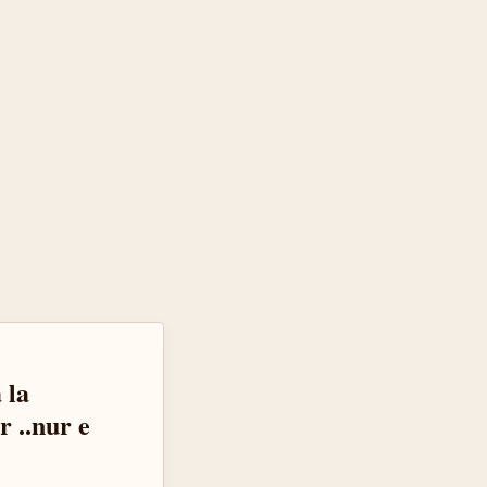
 la
 ..nur e