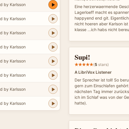
d by Karlsson
Eine herzerwaermende Gesch
Lagerloeff macht es spannen
happyend end git. Eigentlich
d by Karlsson
nicht hoeren aber Karlson is
klasse ...ich habs nicht bereut
d by Karlsson
d by Karlsson
Supi!
d by Karlsson
(
5
stars)
A LibriVox Listener
d by Karlsson
Der Sprecher ist toll! So ber
gern zum Einschlafen gehör
d by Karlsson
nächsten Tag immer zurücks
ich im Schlaf was von der G
hatte).
d by Karlsson