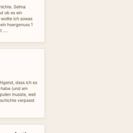
ichte. Selma
d ob es ein
 wollte ich sowas
t ein hoergenuss 1
 ....
uhigend, dass ich es
t habe (und am
pulen musste, weil
eschichte verpasst