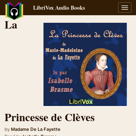
LibriVox Audio Books
Toggl
navig
La
Princesse de Clèves
by
Madame De La Fayette