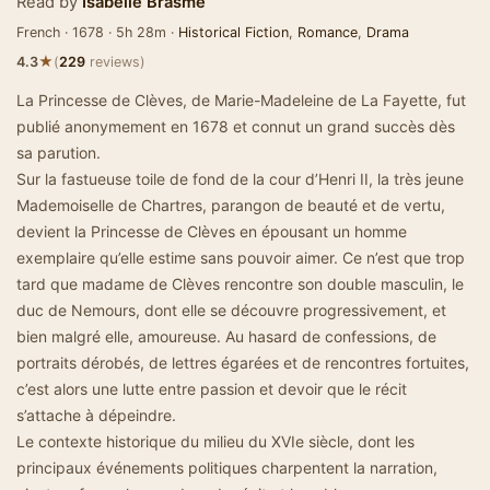
Read by
Isabelle Brasme
French · 1678 · 5h 28m ·
Historical Fiction
,
Romance
,
Drama
★
4.3
(
229
reviews)
La Princesse de Clèves, de Marie-Madeleine de La Fayette, fut
publié anonymement en 1678 et connut un grand succès dès
sa parution.
Sur la fastueuse toile de fond de la cour d’Henri II, la très jeune
Mademoiselle de Chartres, parangon de beauté et de vertu,
devient la Princesse de Clèves en épousant un homme
exemplaire qu’elle estime sans pouvoir aimer. Ce n’est que trop
tard que madame de Clèves rencontre son double masculin, le
duc de Nemours, dont elle se découvre progressivement, et
bien malgré elle, amoureuse. Au hasard de confessions, de
portraits dérobés, de lettres égarées et de rencontres fortuites,
c’est alors une lutte entre passion et devoir que le récit
s’attache à dépeindre.
Le contexte historique du milieu du XVIe siècle, dont les
principaux événements politiques charpentent la narration,