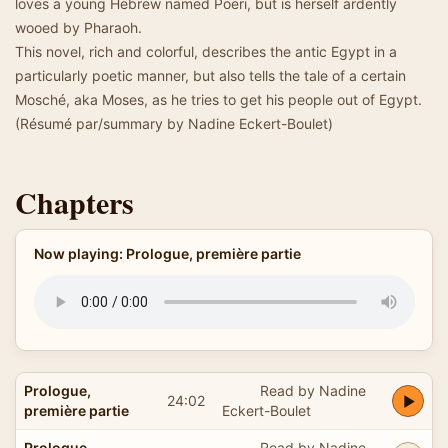
loves a young Hebrew named Poëri, but is herself ardently
wooed by Pharaoh.
This novel, rich and colorful, describes the antic Egypt in a
particularly poetic manner, but also tells the tale of a certain
Mosché, aka Moses, as he tries to get his people out of Egypt.
(Résumé par/summary by Nadine Eckert-Boulet)
Chapters
Now playing: Prologue, première partie
Prologue,
Read by Nadine
24:02
première partie
Eckert-Boulet
Prologue,
Read by Nadine