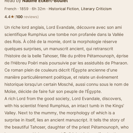
Read by
Nadine Eckert-Boulet
French · 1859 · 6h 32m ·
Historical Fiction
,
Literary Criticism
★
4.4
(
100
reviews)
Un riche lord anglais, Lord Evandale, découvre avec son ami
scientifique Rumphius une tombe non profanée dans la Vallée
des Rois. À côté de la momie, dont la morphologie réserve
quelques surprises, un manuscrit ancient, qui retranscrit
l'histoire de la belle Tahoser, fille du prêtre Pétamounoph, éprise
de l'Hébreu Poëri mais poursuivie par les assiduités de Pharaon.
Ce roman plein de couleurs décrit l'Égypte ancienne d'une
manière particulièrement poétique, et relate un événement
historique lorsqu'un certain Mosché, aussi connu sous le nom de
Moïse, décide de faire fuir son peuple de l'Égypte.
A rich Lord from the good society, Lord Evandale, discovers,
with his scientist friend Rumphius, an intact tumb in the Kings'
Valley. Next to the mummy, the morphology of which is a
surprise in itself, lies an ancient manuscript. It tells the story of
the beautiful Tahoser, daughter of the priest Pétamounoph, who