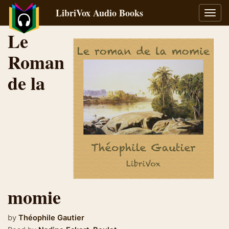
LibriVox Audio Books
Toggl
navig
Le
Roman
de la
momie
by
Théophile Gautier