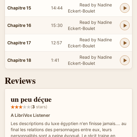
Read by Nadine
Chapitre 15
14:44
Eckert-Boulet
Read by Nadine
Chapitre 16
15:30
Eckert-Boulet
Read by Nadine
Chapitre 17
12:57
Eckert-Boulet
Read by Nadine
Chapitre 18
1:41
Eckert-Boulet
Reviews
un peu déçue
(
3
stars)
A LibriVox Listener
Les descriptions du luxe égyptien n'en finisse jamais.... au
final les relations des personnages entre eux, leurs
personnalités,sont a peine évoqué. Le récit traine en