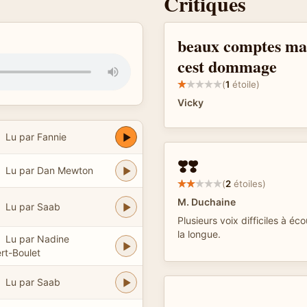
Critiques
beaux comptes mai
cest dommage
(
1
étoile)
Vicky
Lu par Fannie
❣️❣️
Lu par Dan Mewton
(
2
étoiles)
M. Duchaine
Lu par Saab
Plusieurs voix difficiles à écou
la longue.
Lu par Nadine
rt-Boulet
Lu par Saab