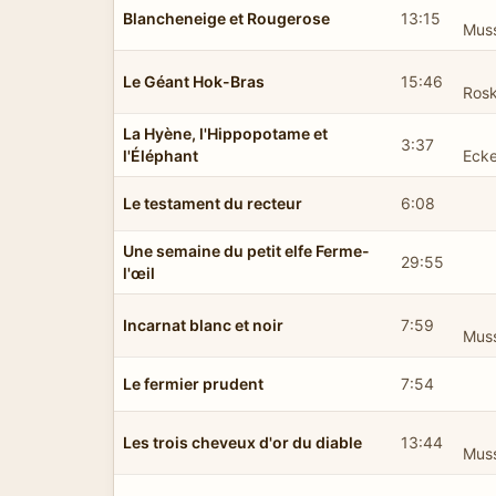
Blancheneige et Rougerose
13:15
Mus
Le Géant Hok-Bras
15:46
Ros
La Hyène, l'Hippopotame et
3:37
l'Éléphant
Ecke
Le testament du recteur
6:08
Une semaine du petit elfe Ferme-
29:55
l'œil
Incarnat blanc et noir
7:59
Mus
Le fermier prudent
7:54
Les trois cheveux d'or du diable
13:44
Mus