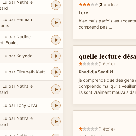
Lu par Nathalie
(
3
étoiles)
sard
Lore
Lu par Herman
bien mais parfois les accents
kams
comprend pas ....
Lu par Nadine
rt-Boulet
quelle lecture dés
Lu par Kalynda
(
1
étoile)
Lu par Elizabeth Klett
Khadidja Seddiki
je comprends que des gens ai
Lu par Nathalie
comprends mal qu'ils veuille
sard
ils sont vraiment mauvais da
Lu par Tony Oliva
Lu par Nathalie
sard
(
1
étoile)
Lu par Nathalie