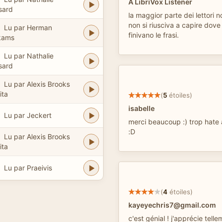
A LibriVox Listener
sard
la maggior parte dei lettori 
non si riusciva a capire dove
Lu par Herman
finivano le frasi.
kams
Lu par Nathalie
sard
Lu par Alexis Brooks
ita
(
5
étoiles)
isabelle
Lu par Jeckert
merci beaucoup :) trop hate a 
:D
Lu par Alexis Brooks
ita
Lu par Praeivis
(
4
étoiles)
kayeyechris7@gmail.com
c'est génial ! j'apprécie telle