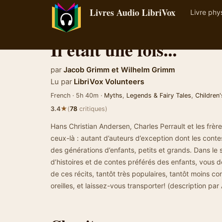
Livres Audio LibriVox
Livre phy
Il était une fois...
par
Jacob Grimm
et
Wilhelm Grimm
Lu par
LibriVox Volunteers
French · 5h 40m ·
Myths
,
Legends & Fairy Tales
,
Children'
★
3.4
(
78
critiques)
Hans Christian Andersen, Charles Perrault et les fr
ceux-là : autant d’auteurs d’exception dont les contes
des générations d’enfants, petits et grands. Dans le
d’histoires et de contes préférés des enfants, vous 
de ces récits, tantôt très populaires, tantôt moins 
oreilles, et laissez-vous transporter! (description par 