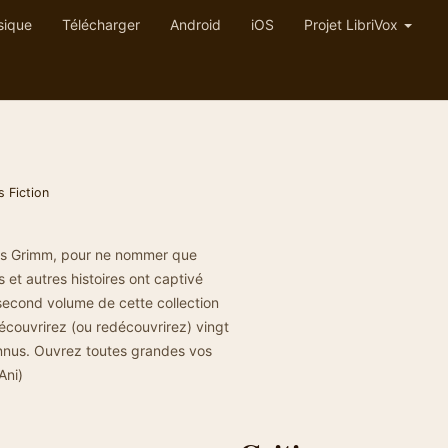
sique
Télécharger
Android
iOS
Projet LibriVox
s Fiction
ères Grimm, pour ne nommer que
 et autres histoires ont captivé
 second volume de cette collection
découvrirez (ou redécouvrirez) vingt
connus. Ouvrez toutes grandes vos
Ani)