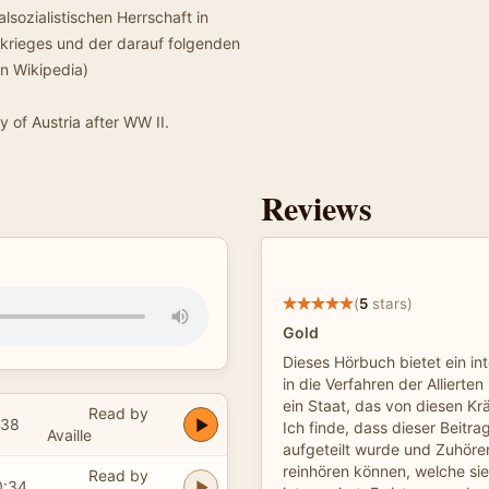
sozialistischen Herrschaft in
krieges und der darauf folgenden
n Wikipedia)
y of Austria after WW II.
Reviews
(
5
stars)
Gold
Dieses Hörbuch bietet ein in
in die Verfahren der Allierten
ein Staat, das von diesen Kr
Read by
:38
Ich finde, dass dieser Beitr
Availle
aufgeteilt wurde und Zuhörer 
reinhören können, welche si
Read by
0:34