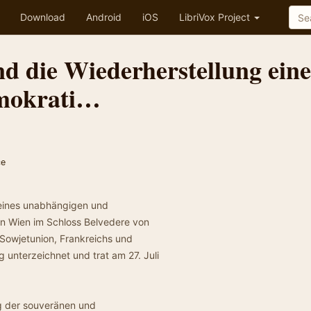
Download
Android
iOS
LibriVox Project
nd die Wiederherstellung eine
mokrati…
ce
 eines unabhängigen und
in Wien im Schloss Belvedere von
 Sowjetunion, Frankreichs und
 unterzeichnet und trat am 27. Juli
g der souveränen und