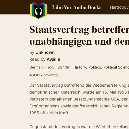
LibriVox Audio Books
Hardcopy
Staatsvertrag betreffe
unabhängigen und de
by
Unknown
Read by
Availle
German · 1955 · 2h 10m ·
History
,
Politics
,
Political Scien
★
4.4
(
7
reviews)
Der Staatsvertrag betreffend die Wiederherstellung
demokratischen Österreich, wurde am 15. Mai 1955 
Vertretern der alliierten Besatzungsmächte USA, der
Großbritanniens sowie der österreichischen Regierung
1955 offiziell in Kraft.
Gegenstand des Vertrages war die Wiederherstellun