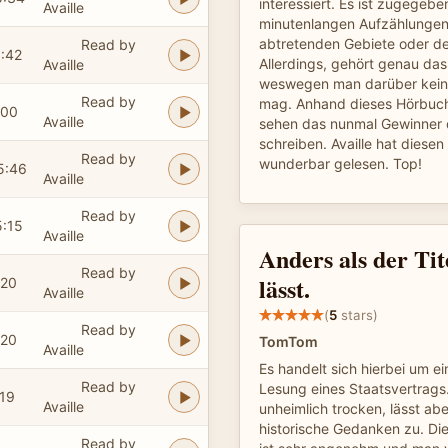
interessiert. Es ist zugegebe
Availle
minutenlangen Aufzählungen
abtretenden Gebiete oder de
Read by
1:42
Allerdings, gehört genau das
Availle
weswegen man darüber keine
Read by
mag. Anhand dieses Hörbuc
:00
Availle
sehen das nunmal Gewinner 
schreiben. Availle hat diese
Read by
wunderbar gelesen. Top!
5:46
Availle
Read by
5:15
Availle
Anders als der Ti
Read by
lässt.
:20
Availle
(
5
stars)
Read by
:20
TomTom
Availle
Es handelt sich hierbei um ein
Read by
Lesung eines Staatsvertrags.
:19
Availle
unheimlich trocken, lässt aber
historische Gedanken zu. Di
Read by