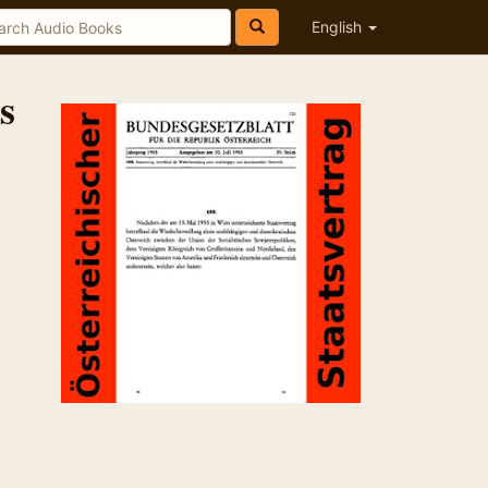
English
s