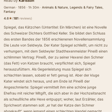
Read by
Karlsson
German · 1856 · 1h 30m ·
Animals & Nature
,
Legends & Fairy Tales
,
Fantasy
★
4.6
(
181
reviews)
Spiegel, das Kätzchen (Untertitel: Ein Märchen) ist eine Novelle
des Schweizer Dichters Gottfried Keller. Sie bildet den Schluss
des ersten Bandes der 1856 erschienenen Novellensammlung
Die Leute von Seldwyla. Der Kater Spiegel schließt, um nicht zu
verhungern, mit dem Seldwyler Stadthexenmeister Pineiß einen
schlimmen Vertrag: Pineiß, der zu seiner Hexerei den Schmer
(das Fett) von Katzen braucht, verpflichtet sich, Spiegel
herauszufüttern. Als Gegenleistung muss Spiegel sich
schlachten lassen, sobald er fett genug ist. Aber der kluge
Kater windet sich heraus, und am Ende ist Pineiß der
Angeschmierte: Spiegel vermittelt ihm eine schöne junge
Ehefrau mit reicher Mitgift, die sich aber in der Hochzeitsnacht
als scheußliche alte Hexe entpuppt; woher, laut Erzähler, das
Sprichwort stammen soll: „er hat der Katze den Schmer
abgekauft“, wenn jemand einen schlechten Handel gemacht