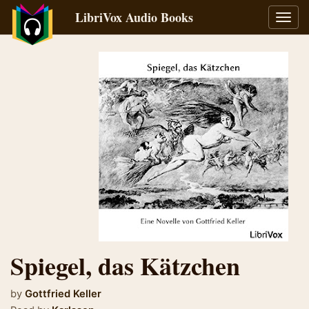
LibriVox Audio Books
Toggl
navig
Spiegel, das Kätzchen
by
Gottfried Keller