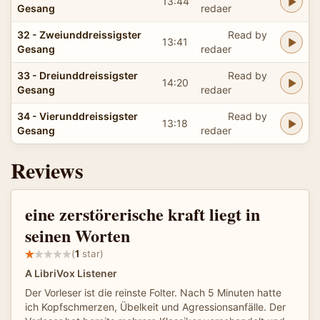
13:44
Gesang
redaer
32 - Zweiunddreissigster
Read by
13:41
Gesang
redaer
33 - Dreiunddreissigster
Read by
14:20
Gesang
redaer
34 - Vierunddreissigster
Read by
13:18
Gesang
redaer
Reviews
eine zerstörerische kraft liegt in
seinen Worten
(
1
star)
A LibriVox Listener
Der Vorleser ist die reinste Folter. Nach 5 Minuten hatte
ich Kopfschmerzen, Übelkeit und Agressionsanfälle. Der