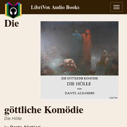
LibriVox Audio Books
Toggl
navig
Die
göttliche Komödie
Die Hölle