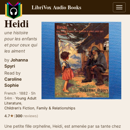
LibriVox Audio Books
Toggl
navig
Heidi
une histoire
pour les enfants
et pour ceux qui
les aiment
by
Johanna
Spyri
Read by
Caroline
Sophie
French · 1882 · 5h
54m ·
Young Adult
Literature
,
Children's Fiction
,
Family & Relationships
★
4.7
(
300
reviews)
Une petite fille orpheline, Heidi, est amenée par sa tante chez