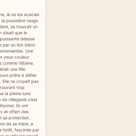
e, là où les acacias
ù la poussière rouge
rdent, se trouvait un
 disait que le
e puissante déesse
par un lion blanc
nvironnantes. Une
ux yeux couleur
s comme l'ébène,
tait une fille
ours prête à défier
 Elle ne croyait pas
trouvant trop
ue la pleine lune
 de villageois s'est
tionnel. Ils ont
 et offert des
t sa protection.
ons de sa mère, a
 forêt, fascinée par
rs qu'elle traversait