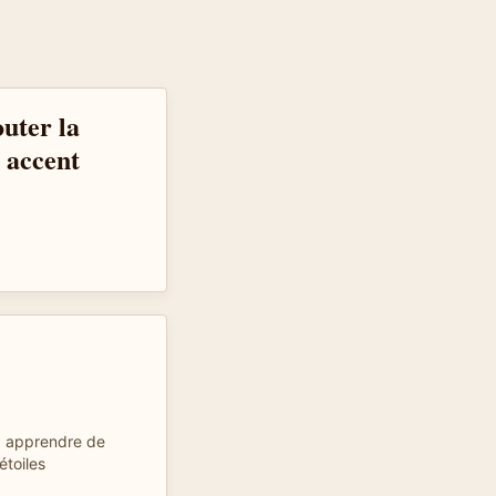
outer la
l accent
e a apprendre de
étoiles