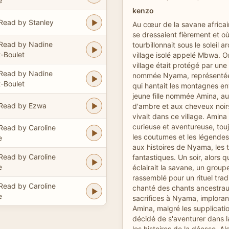
e
kenzo
Read by Stanley
Au cœur de la savane africain
se dressaient fièrement et o
Read by Nadine
tourbillonnait sous le soleil a
t-Boulet
village isolé appelé Mbwa. On
village était protégé par un
Read by Nadine
nommée Nyama, représentée 
t-Boulet
qui hantait les montagnes e
jeune fille nommée Amina, a
Read by Ezwa
d'ambre et aux cheveux noir
vivait dans ce village. Amina é
curieuse et aventureuse, touj
Read by Caroline
les coutumes et les légendes.
e
aux histoires de Nyama, les 
Read by Caroline
fantastiques. Un soir, alors q
e
éclairait la savane, un groupe
rassemblé pour un rituel tradi
Read by Caroline
chanté des chants ancestraux
e
sacrifices à Nyama, imploran
Amina, malgré les supplicati
décidé de s'aventurer dans la
les histoires de la déesse. Alo