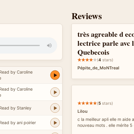
Reviews
très agreable d ec
lectrice parle avc 
Quebecois
(
4
stars)
Pépite_de_MoNTreal
Read by Caroline
e
Read by Caroline
e
(
5
stars)
Read by Stanley
Lilou
c la meilleur apli elle m aid
Read by ani poirier
nouveau mots . elle mérite 5 