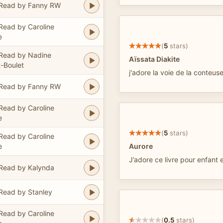
Read by Fanny RW
Read by Caroline
e
(
5
stars)
Read by Nadine
Aïssata Diakite
t-Boulet
j'adore la voie de la conteus
Read by Fanny RW
Read by Caroline
e
(
5
stars)
Read by Caroline
e
Aurore
J’adore ce livre pour enfant 
Read by Kalynda
Read by Stanley
Read by Caroline
(
0.5
stars)