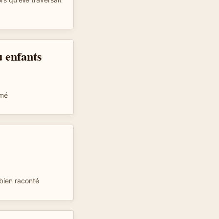
 enfants
imé
t bien raconté