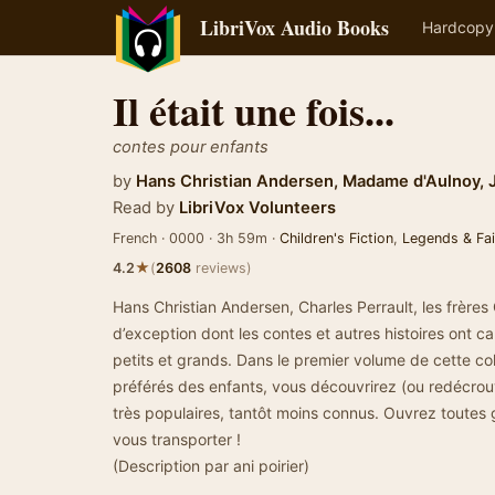
LibriVox Audio Books
Hardcopy
Il était une fois...
contes pour enfants
by
Hans Christian Andersen
,
Madame d'Aulnoy
,
Read by
LibriVox Volunteers
French · 0000 · 3h 59m ·
Children's Fiction
,
Legends & Fai
★
4.2
(
2608
reviews)
Hans Christian Andersen, Charles Perrault, les frères
d’exception dont les contes et autres histoires ont c
petits et grands. Dans le premier volume de cette col
préférés des enfants, vous découvrirez (ou redécrouvr
très populaires, tantôt moins connus. Ouvrez toutes g
vous transporter !
(Description par ani poirier)