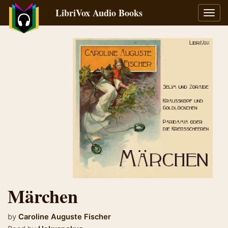
LibriVox Audio Books
Toggl
navig
Märchen
by
Caroline Auguste Fischer