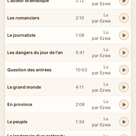
L'auteur dramatique
2:12
par Ezwa
Lu
Les romanciers
2:10
par Ezwa
Lu
Le journaliste
1:08
par Ezwa
Lu
Les dangers du jour de l'an
5:41
par Ezwa
Lu
Question des entrées
10:03
par Ezwa
Lu
Le grand monde
4:11
par Ezwa
Lu
En province
2:08
par Ezwa
Lu
Le peuple
1:34
par Ezwa
Le lendemain d'un prétendu
Lu