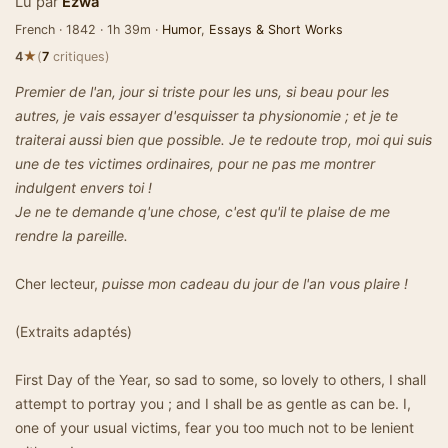
Lu par
Ezwa
French · 1842 · 1h 39m ·
Humor
,
Essays & Short Works
★
4
(
7
critiques)
Premier de l'an, jour si triste pour les uns, si beau pour les
autres, je vais essayer d'esquisser ta physionomie ; et je te
traiterai aussi bien que possible. Je te redoute trop, moi qui suis
une de tes victimes ordinaires, pour ne pas me montrer
indulgent envers toi !
Je ne te demande q'une chose, c'est qu'il te plaise de me
rendre la pareille.
Cher lecteur,
puisse mon cadeau du jour de l'an vous plaire !
(Extraits adaptés)
First Day of the Year, so sad to some, so lovely to others, I shall
attempt to portray you ; and I shall be as gentle as can be. I,
one of your usual victims, fear you too much not to be lenient