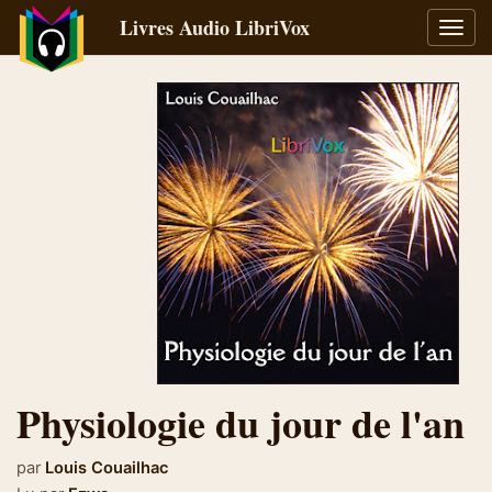
Livres Audio LibriVox
Bascu
la
navig
Physiologie du jour de l'an
par
Louis Couailhac