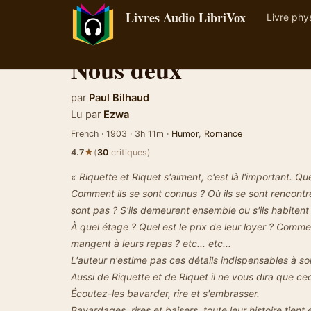
Livres Audio LibriVox
Livre phy
Nous deux
par
Paul Bilhaud
Lu par
Ezwa
French · 1903 · 3h 11m ·
Humor
,
Romance
★
4.7
(
30
critiques)
« Riquette et Riquet s'aiment, c'est là l'important. Q
Comment ils se sont connus ? Où ils se sont rencontrés 
sont pas ? S'ils demeurent ensemble ou s'ils habiten
À quel étage ? Quel est le prix de leur loyer ? Comment
mangent à leurs repas ? etc... etc...
L'auteur n'estime pas ces détails indispensables à son
Aussi de Riquette et de Riquet il ne vous dira que cec
Écoutez-les bavarder, rire et s'embrasser.
Bavardages, rires et baisers, toute leur histoire tien