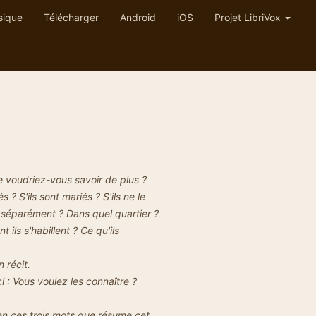
sique
Télécharger
Android
iOS
Projet LibriVox
ue voudriez-vous savoir de plus ?
? S'ils sont mariés ? S'ils ne le
t séparément ? Dans quel quartier ?
 ils s'habillent ? Ce qu'ils
 récit.
i : Vous voulez les connaître ?
t en ces trois mots que résume cet