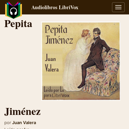
Audiolibros LibriVox
Alter
naveg
Pepita
Jiménez
por
Juan Valera