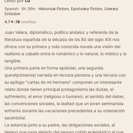
Leído por
Lu
Spanish · 6h 36m ·
Historical Fiction
,
Epistolary Fiction
,
Literary
Criticism
★
4.7
(
18
reseñas)
Juan Valera, diplomático, político andaluz y referente de la
literatura española de la década de los 80 del siglo XIX nos
ofrece con su primera y más conocida novela una visión del
realismo a caballo entre lo romántico y lo natural, lo místico y lo
tangible.
Una primera parte en forma epistolar, una segunda
(paralipómenos) narrada en tercera persona y una tercera con
su epílogo "cartas de mi hermano" componen un interesante
relato donde tienen principal protagonismo las dudas, el
sufrimiento, el amor (religioso o humano), el sentido del deber,
las convenciones sociales, la lealtad que un joven seminarista
enfrenta durante las vacaciones precedentes a su ordenación
sacerdotal.
La estancia junto a su padre, las obligaciones sociales, el
tiempo que pasa alejado del seguro cobijo eclesiástico al que