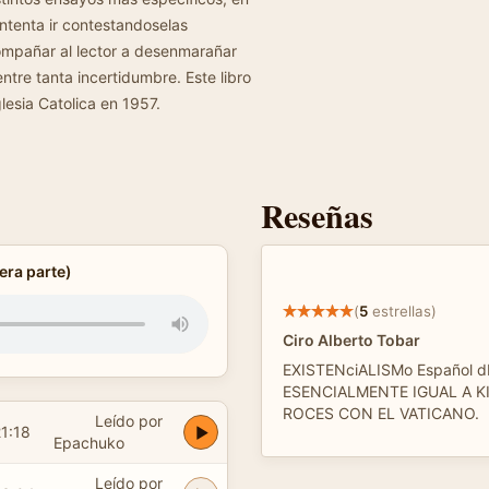
ntenta ir contestandoselas
acompañar al lector a desenmarañar
ntre tanta incertidumbre. Este libro
glesia Catolica en 1957.
Reseñas
era parte)
(
5
estrellas)
Ciro Alberto Tobar
EXISTENciALISMo Español 
ESENCIALMENTE IGUAL A K
ROCES CON EL VATICANO.
Leído por
1:18
Epachuko
Leído por