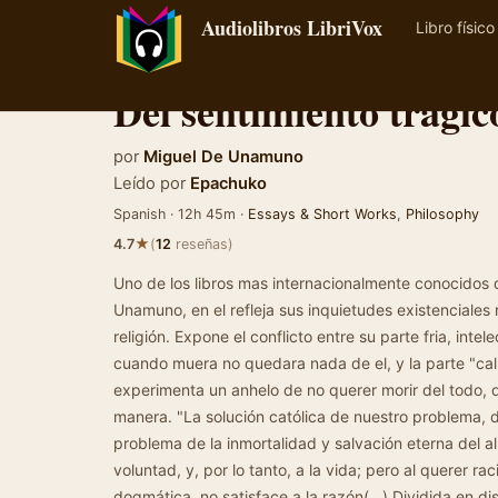
Audiolibros LibriVox
Libro físico
Del sentimiento trágic
por
Miguel De Unamuno
Leído por
Epachuko
Spanish · 12h 45m ·
Essays & Short Works
,
Philosophy
★
4.7
(
12
reseñas)
Uno de los libros mas internacionalmente conocidos
Unamuno, en el refleja sus inquietudes existenciales 
religión. Expone el conflicto entre su parte fria, intel
cuando muera no quedara nada de el, y la parte "calie
experimenta un anhelo de no querer morir del todo, d
manera. "La solución católica de nuestro problema, d
problema de la inmortalidad y salvación eterna del alm
voluntad, y, por lo tanto, a la vida; pero al querer rac
dogmática, no satisface a la razón(...) Dividida en d