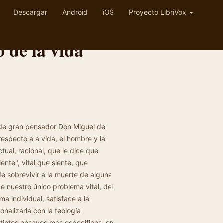
Descargar
Android
iOS
Proyecto LibriVox
o de la vida
 de gran pensador Don Miguel de
respecto a a vida, el hombre y la
ectual, racional, que le dice que
nte", vital que siente, que
e sobrevivir a la muerte de alguna
e nuestro único problema vital, del
a individual, satisface a la
ionalizarla con la teología
istintos ensayos mas especificos, en