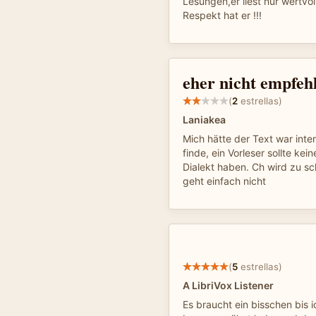
Lesungen,er liest nur wertvo
Respekt hat er !!!
eher nicht empfeh
(
2
estrellas)
Laniakea
Mich hätte der Text war inter
finde, ein Vorleser sollte ke
Dialekt haben. Ch wird zu sc
geht einfach nicht
(
5
estrellas)
A LibriVox Listener
Es braucht ein bisschen bis 