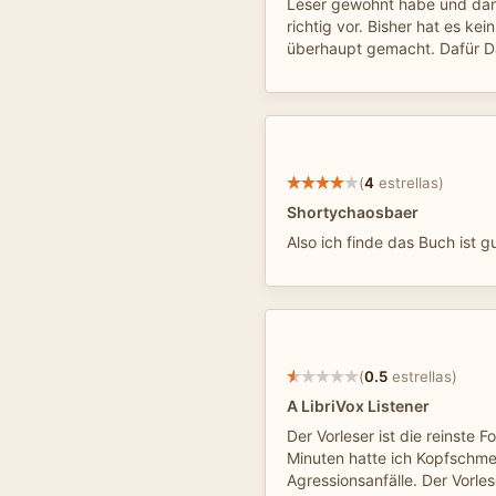
Leser gewöhnt habe und da
richtig vor. Bisher hat es ke
überhaupt gemacht. Dafür D
(
4
estrellas)
Shortychaosbaer
Also ich finde das Buch ist 
(
0.5
estrellas)
A LibriVox Listener
Der Vorleser ist die reinste F
Minuten hatte ich Kopfschme
Agressionsanfälle. Der Vorles