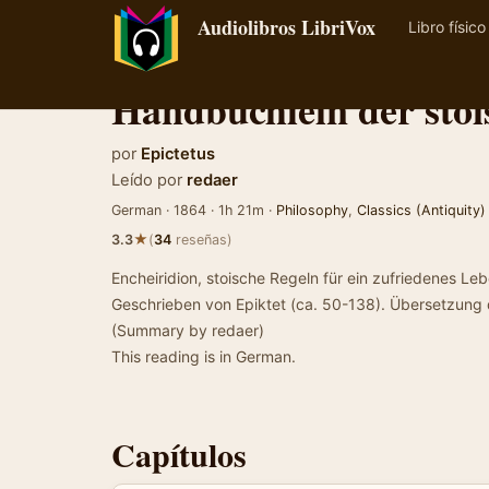
Audiolibros LibriVox
Libro físico
Handbüchlein der sto
por
Epictetus
Leído por
redaer
German · 1864 · 1h 21m ·
Philosophy
,
Classics (Antiquity)
★
3.3
(
34
reseñas)
Encheiridion, stoische Regeln für ein zufriedenes L
Geschrieben von Epiktet (ca. 50-138). Übersetzung
(Summary by redaer)
This reading is in German.
Capítulos