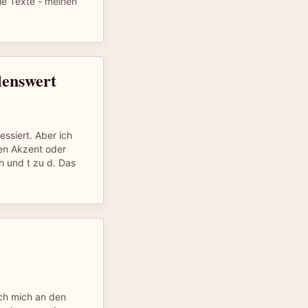
lle Texte - meinen
lenswert
essiert. Aber ich
inen Akzent oder
h und t zu d. Das
ich mich an den