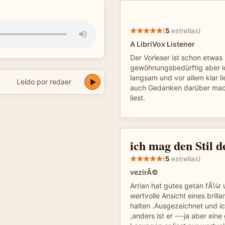
l
(
5
estrellas)
A LibriVox Listener
Der Vorleser ist schon etwas
gewöhnungsbedürftig aber i
langsam und vor allem klar l
Leído por redaer
auch Gedanken darüber mac
liest.
ich mag den Stil d
(
5
estrellas)
vezirÃ©
Arrian hat gutes getan fÃ¼r 
wertvolle Ansicht eines brilla
halten .Ausgezeichnet und i
,anders ist er ---ja aber eine