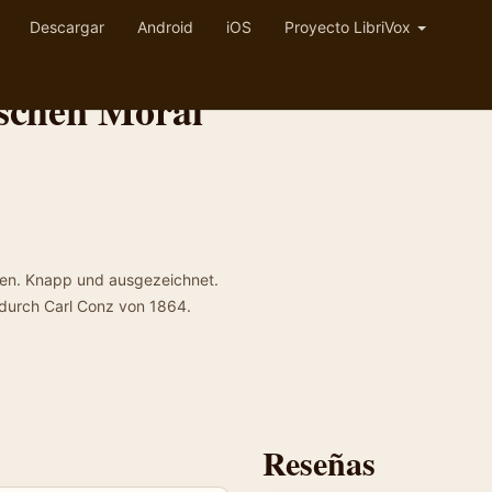
Descargar
Android
iOS
Proyecto LibriVox
ischen Moral
eben. Knapp und ausgezeichnet.
 durch Carl Conz von 1864.
Reseñas