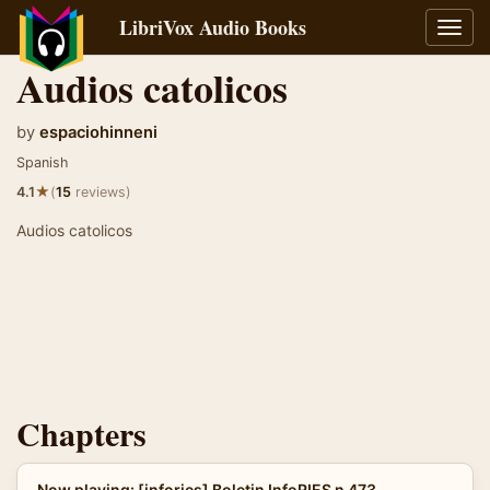
LibriVox Audio Books
Toggl
navig
Audios catolicos
by
espaciohinneni
Spanish
★
4.1
(
15
reviews)
Audios catolicos
Chapters
Now playing: [infories] Boletin InfoRIES n 473