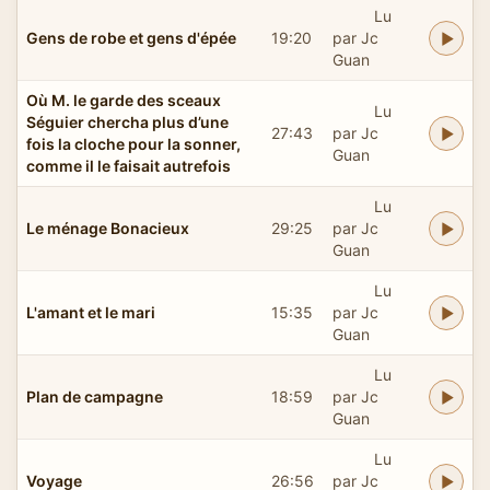
Lu
Gens de robe et gens d'épée
19:20
par Jc
Guan
Où M. le garde des sceaux
Lu
Séguier chercha plus d’une
27:43
par Jc
fois la cloche pour la sonner,
Guan
comme il le faisait autrefois
Lu
Le ménage Bonacieux
29:25
par Jc
Guan
Lu
L'amant et le mari
15:35
par Jc
Guan
Lu
Plan de campagne
18:59
par Jc
Guan
Lu
Voyage
26:56
par Jc