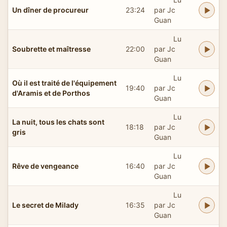
Un dîner de procureur
23:24
par Jc
Guan
Lu
Soubrette et maîtresse
22:00
par Jc
Guan
Lu
Où il est traité de l'équipement
19:40
par Jc
d'Aramis et de Porthos
Guan
Lu
La nuit, tous les chats sont
18:18
par Jc
gris
Guan
Lu
Rêve de vengeance
16:40
par Jc
Guan
Lu
Le secret de Milady
16:35
par Jc
Guan