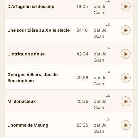
Lu
D'Artagnan se dessine
19:05
par Jc
Guan
Lu
Une souricière au XVIIe siècle
24:16
par Jc
Guan
Lu
L'intrigue se noue
42:34
par Jc
Guan
Lu
Georges Villiers, duc de
20:56
par Jc
Buckingham
Guan
Lu
M. Bonacieux
20:36
par Jc
Guan
Lu
L'homme de Meung
23:26
par Jc
Guan