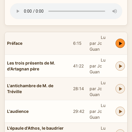
Lu
Préface
6:15
par Jc
Guan
Lu
Les trois présents de M.
41:22
par Jc
d'Artagnan père
Guan
Lu
L'antichambre de M. de
28:14
par Jc
Tréville
Guan
Lu
L'audience
29:42
par Jc
Guan
L'épaule d'Athos, le baudrier
Lu