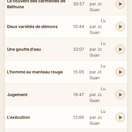
Le couvent des carmélites de
30:57
par Jc
Béthune
Guan
Lu
Deux variétés de démons
10:44
par Jc
Guan
Lu
Une goutte d'eau
32:07
par Jc
Guan
Lu
L'homme au manteau rouge
15:05
par Jc
Guan
Lu
Jugement
19:47
par Jc
Guan
Lu
L'exécution
12:06
par Jc
Guan