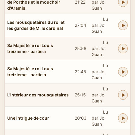
de Porthos et le mouchoir
21:22
par Jc
d'Aramis
Guan
Lu
Les mousquetaires du roi et
27:04
par Jc
les gardes de M. le cardinal
Guan
Lu
Sa Majesté le roi Louis
25:58
par Jc
treizième - partie a
Guan
Lu
Sa Majesté le roi Louis
22:45
par Jc
treizième - partie b
Guan
Lu
L'intérieur des mousquetaires
25:15
par Jc
Guan
Lu
Une intrigue de cour
20:03
par Jc
Guan