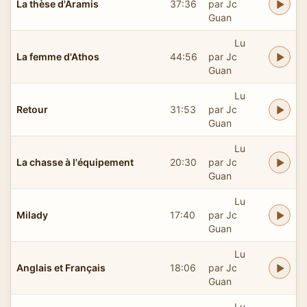
La thèse d'Aramis
37:36
par Jc
Guan
Lu
La femme d'Athos
44:56
par Jc
Guan
Lu
Retour
31:53
par Jc
Guan
Lu
La chasse à l'équipement
20:30
par Jc
Guan
Lu
Milady
17:40
par Jc
Guan
Lu
Anglais et Français
18:06
par Jc
Guan
Lu