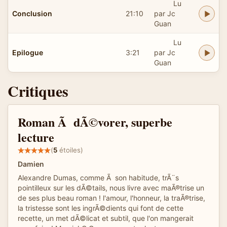
Lu
Conclusion
21:10
par Jc
Guan
Lu
Epilogue
3:21
par Jc
Guan
Critiques
Roman Ã dÃ©vorer, superbe
lecture
(
5
étoiles)
Damien
Alexandre Dumas, comme Ã son habitude, trÃ¨s
pointilleux sur les dÃ©tails, nous livre avec maÃ®trise un
de ses plus beau roman ! l'amour, l'honneur, la traÃ®trise,
la tristesse sont les ingrÃ©dients qui font de cette
recette, un met dÃ©licat et subtil, que l'on mangerait