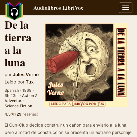
Audiolibros LibriVox
Alter
naveg
De la
tierra
a la
luna
por
Jules Verne
Leído por
Tux
Spanish · 1868 ·
6h 23m ·
Action &
Adventure
,
Science Fiction
★
4.5
(
29
reseñas)
El Gun-Club decide construir un cañón para enviarlo a la luna,
pero a mitad de construcción se presenta un extraño personaje