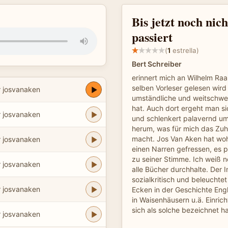
Bis jetzt noch nich
passiert
(
1
estrella)
Bert Schreiber
erinnert mich an Wilhelm Raa
selben Vorleser gelesen wird
r josvanaken
umständliche und weitschwei
hat. Auch dort ergeht man sic
r josvanaken
und schlenkert palavernd u
herum, was für mich das Zu
macht. Jos Van Aken hat wohl
r josvanaken
einen Narren gefressen, es p
zu seiner Stimme. Ich weiß n
r josvanaken
alle Bücher durchhalte. Der In
sozialkritisch und beleuchte
r josvanaken
Ecken in der Geschichte Eng
in Waisenhäusern u.ä. Einri
sich als solche bezeichnet ha
r josvanaken