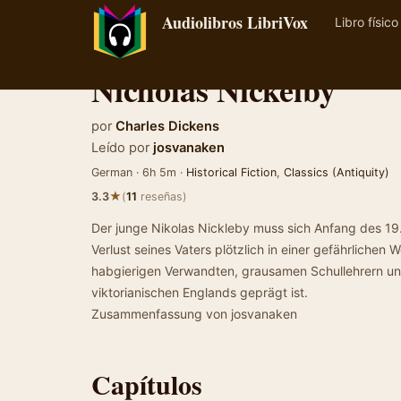
Audiolibros LibriVox
Libro físico
Nicholas Nickelby
por
Charles Dickens
Leído por
josvanaken
German · 6h 5m ·
Historical Fiction
,
Classics (Antiquity)
★
3.3
(
11
reseñas)
Der junge Nikolas Nickleby muss sich Anfang des 19
Verlust seines Vaters plötzlich in einer gefährlichen 
habgierigen Verwandten, grausamen Schullehrern un
viktorianischen Englands geprägt ist.
Zusammenfassung von josvanaken
Capítulos