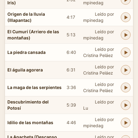
Iris)
mpinedag
Origen de la lluvia
Leído por
4:17
(Illapantac)
mpinedag
El Cumurí (Arriero de las
Leído por
5:13
montañas)
mpinedag
Leído por
La piedra cansada
6:40
Cristina Peláez
Leído por
El águila agorera
6:31
Cristina Peláez
Leído por
La maga de las serpientes
3:36
Cristina Peláez
Descubrimiento del
Leído por
5:39
Potosí
Lu
Leído por
Idilio de las montañas
4:46
mpinedag
La Apacheta (Descanso
Leído por