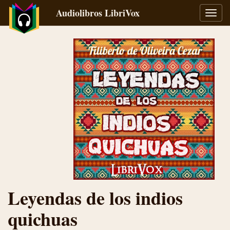
Audiolibros LibriVox
Alter
naveg
Leyendas de los indios
quichuas