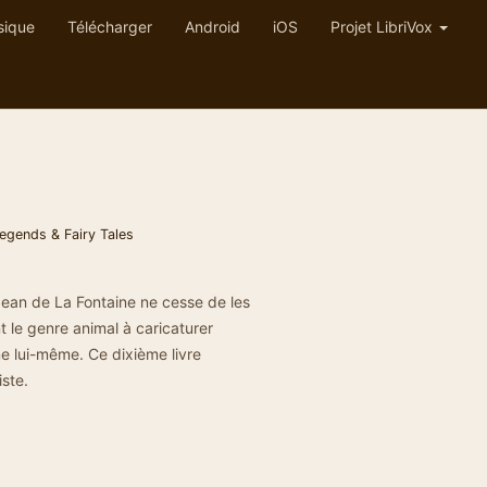
sique
Télécharger
Android
iOS
Projet LibriVox
egends & Fairy Tales
ean de La Fontaine ne cesse de les
t le genre animal à caricaturer
e lui-même. Ce dixième livre
iste.