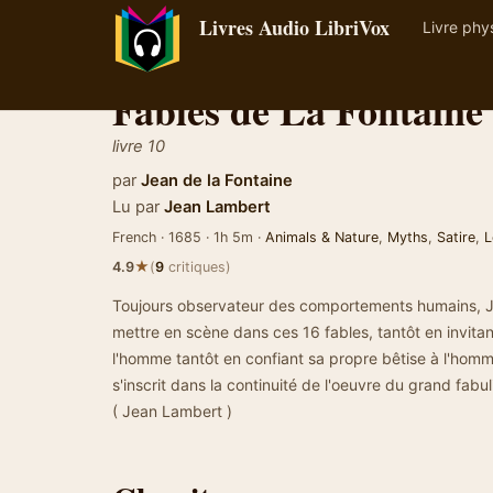
Livres Audio LibriVox
Livre phy
Fables de La Fontaine
livre 10
par
Jean de la Fontaine
Lu par
Jean Lambert
French · 1685 · 1h 5m ·
Animals & Nature
,
Myths
,
Satire
,
L
★
4.9
(
9
critiques)
Toujours observateur des comportements humains, J
mettre en scène dans ces 16 fables, tantôt en invitan
l'homme tantôt en confiant sa propre bêtise à l'homm
s'inscrit dans la continuité de l'oeuvre du grand fabul
( Jean Lambert )