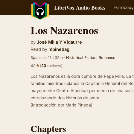
LibriVox Audio Books
Hardcopy
Los Nazarenos
by
José Milla Y Vidaurre
Read by
mpinedag
Spanish · 11h 32m ·
Historical Fiction
,
Romance
★
4.1
(
23
reviews)
Los Nazarenos es la obra cumbre de Pepe Milla. La tr
familias mientras colapsa la Capitanía General del R
mayormente Centro América) por medio de una soci
entrelazando dos historias de amor.
(Introducción por Mario Pineda)
Chapters