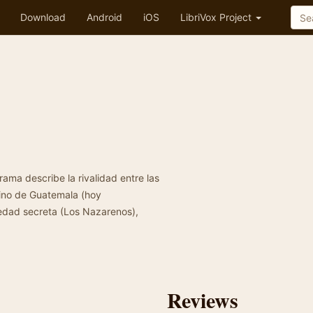
Download
Android
iOS
LibriVox Project
ama describe la rivalidad entre las
eino de Guatemala (hoy
edad secreta (Los Nazarenos),
Reviews