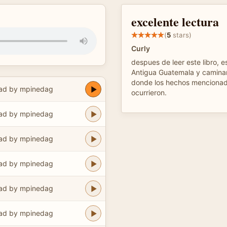
excelente lectura
(
5
stars)
Curly
despues de leer este libro, es
Antigua Guatemala y caminar 
donde los hechos mencionado
ad by mpinedag
ocurrieron.
ad by mpinedag
ad by mpinedag
ad by mpinedag
ad by mpinedag
ad by mpinedag