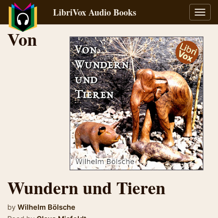
LibriVox Audio Books
Toggl
navig
Von
Wundern und Tieren
by
Wilhelm Bölsche