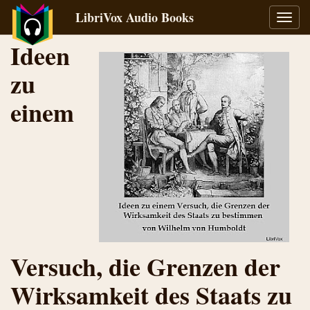
LibriVox Audio Books
Toggl
navig
Ideen
zu
einem
Versuch, die Grenzen der
Wirksamkeit des Staats zu