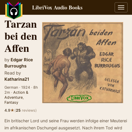
LibriVox Audio Books
Toggl
navig
Tarzan
bei den
Affen
by
Edgar Rice
Burroughs
Read by
Katharina21
German · 1924 · 8h
2m ·
Action &
Adventure
,
Fantasy
★
4.9
(
25
reviews)
Ein britischer Lord und seine Frau werden infolge einer Meuterei
im afrikanischen Dschungel ausgesetzt. Nach ihrem Tod wird