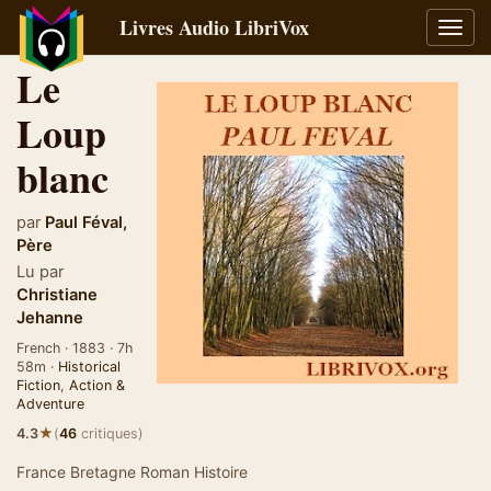
Livres Audio LibriVox
Bascu
la
Le
navig
Loup
blanc
par
Paul Féval,
Père
Lu par
Christiane
Jehanne
French · 1883 · 7h
58m ·
Historical
Fiction
,
Action &
Adventure
★
4.3
(
46
critiques)
France Bretagne Roman Histoire