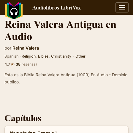
Audiolibros LibriVox
Alter
naveg
Reina Valera Antigua en
Audio
por
Reina Valera
Spanish ·
Religion
,
Bibles
,
Christianity - Other
★
4.7
(
38
reseñas)
Esta es la Biblia Reina Valera Antigua (1909) En Audio - Dominio
publico.
Capítulos
Now playing: Genesis 1