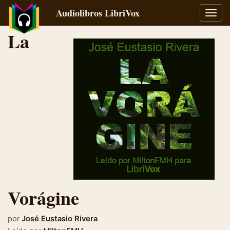
Audiolibros LibriVox
Alter
naveg
La
Vorágine
por
José Eustasio Rivera