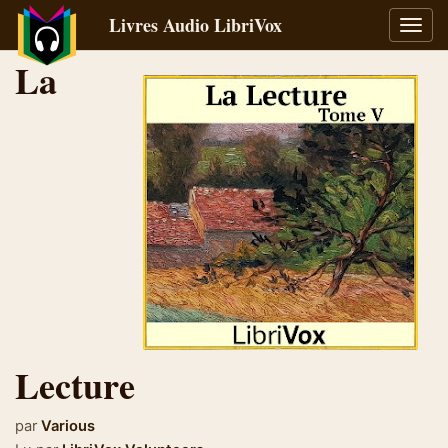
Livres Audio LibriVox
Bascu
la
La
navig
Lecture
par
Various