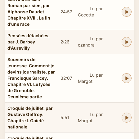
Roman parisien, par
Lu par
Alphonse Daudet.
24:52
Cocotte
Chapitre XVIII. La fin
d'une race
Pensées détachées,
Lu par
par J. Barbey
2:26
czandra
d'Aurevilly
Souvenirs de
jeunesse. Comment je
devins journaliste, par
Lu par
Francisque Sarcey.
32:07
Margot
Chapitre VI. Le lycée
de Grenoble.
Deuxième partie
Croquis de juillet, par
Gustave Geffroy.
Lu par
5:51
Chapitre I. Gaieté
Margot
nationale
Croquis de juillet, par