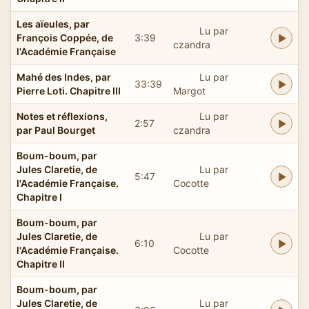
Les aïeules, par
Lu par
François Coppée, de
3:39
czandra
l'Académie Française
Mahé des Indes, par
Lu par
33:39
Pierre Loti. Chapitre III
Margot
Notes et réflexions,
Lu par
2:57
par Paul Bourget
czandra
Boum-boum, par
Jules Claretie, de
Lu par
5:47
l'Académie Française.
Cocotte
Chapitre I
Boum-boum, par
Jules Claretie, de
Lu par
6:10
l'Académie Française.
Cocotte
Chapitre II
Boum-boum, par
Jules Claretie, de
Lu par