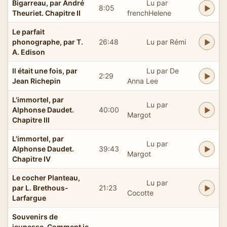
Bigarreau, par André
Lu par
8:05
Theuriet. Chapitre II
frenchHelene
Le parfait
phonographe, par T.
26:48
Lu par Rémi
A. Edison
Il était une fois, par
Lu par De
2:29
Jean Richepin
Anna Lee
L'immortel, par
Lu par
Alphonse Daudet.
40:00
Margot
Chapitre III
L'immortel, par
Lu par
Alphonse Daudet.
39:43
Margot
Chapitre IV
Le cocher Planteau,
Lu par
par L. Brethous-
21:23
Cocotte
Larfargue
Souvenirs de
jeunesse. Comment je