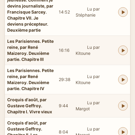
devins journaliste, par
Lu par
Francisque Sarcey.
14:52
Stéphanie
Chapitre VII. Je
deviens précepteur.
Deuxième partie
Les Parisiennes. Petite
reine, par René
Lu par
16:16
Maizeroy. Deuxième
Kitoune
partie. Chapitre III
Les Parisiennes. Petite
reine, par René
Lu par
29:38
Maizeroy. Deuxième
Kitoune
partie. Chapitre IV
Croquis d'août, par
Lu par
Gustave Geffroy.
9:44
Margot
Chapitre I. Vivre vieux
Croquis d'août, par
Gustave Geffroy.
Lu par
8:04
Chapitre II. Les
Margot