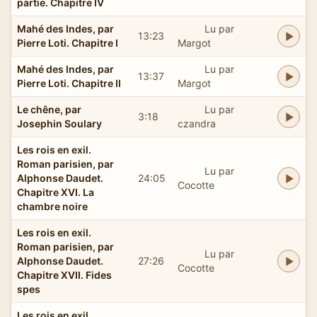
partie. Chapitre IV
Mahé des Indes, par
Lu par
13:23
Pierre Loti. Chapitre I
Margot
Mahé des Indes, par
Lu par
13:37
Pierre Loti. Chapitre II
Margot
Le chêne, par
Lu par
3:18
Josephin Soulary
czandra
Les rois en exil.
Roman parisien, par
Lu par
Alphonse Daudet.
24:05
Cocotte
Chapitre XVI. La
chambre noire
Les rois en exil.
Roman parisien, par
Lu par
Alphonse Daudet.
27:26
Cocotte
Chapitre XVII. Fides
spes
Les rois en exil.