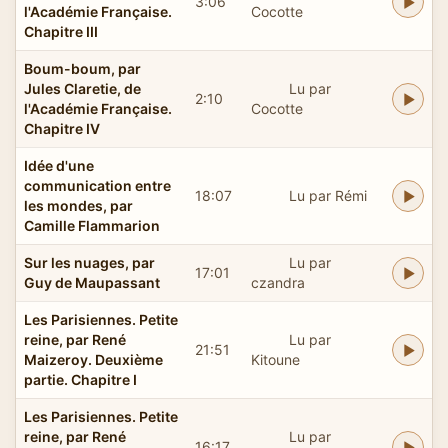
3:06
l'Académie Française.
Cocotte
Chapitre III
Boum-boum, par
Jules Claretie, de
Lu par
2:10
l'Académie Française.
Cocotte
Chapitre IV
Idée d'une
communication entre
18:07
Lu par Rémi
les mondes, par
Camille Flammarion
Sur les nuages, par
Lu par
17:01
Guy de Maupassant
czandra
Les Parisiennes. Petite
reine, par René
Lu par
21:51
Maizeroy. Deuxième
Kitoune
partie. Chapitre I
Les Parisiennes. Petite
reine, par René
Lu par
16:17