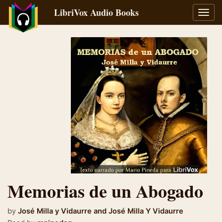
LibriVox Audio Books
Toggl
navig
Memorias de un Abogado
by
José Milla y Vidaurre
and
José Milla Y Vidaurre